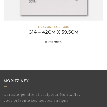
GRAVURE SUR BOIS
G14 – 42CM X 59,5CM
© Foto Midori
MORITZ NEY
L’artiste-peintre et sculpteur Moritz Ney
vous présente ses œuvres en ligne.