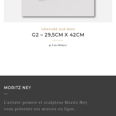
GRAVURE SUR BOIS
G2 – 29,5CM X 42CM
© Foto Midori
MORITZ NEY
L’artiste-peintre et sculpteur Moritz Ney
vous présente ses œuvres en ligne.