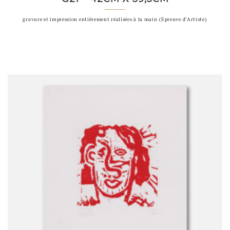
gravure et impression entièrement réalisées à la main (Epreuve d’Artiste)