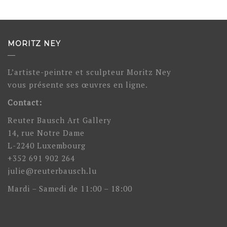
MORITZ NEY
L’artiste-peintre et sculpteur Moritz Ney
vous présente ses œuvres en ligne.
Contact:
Reuter Bausch Art Gallery
14, rue Notre Dame
L-2240 Luxembourg
+352 691 902 264
julie@reuterbausch.lu
Mardi – Samedi de 11:00 – 18:00