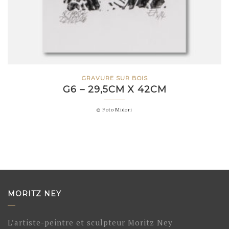
GRAVURE SUR BOIS
G6 – 29,5CM X 42CM
© Foto Midori
MORITZ NEY
L’artiste-peintre et sculpteur Moritz Ney