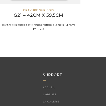
GRAVURE SUR BOIS
G21 – 42CM X 59,5CM
gravure et impression entièrement réalisées à la main (Epreuve
d’Artiste)
SUPPORT
ACCUEIL
L’ARTISTE
LA GALERIE