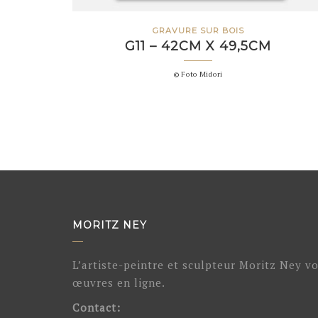
GRAVURE SUR BOIS
G11 – 42CM X 49,5CM
© Foto Midori
MORITZ NEY
L’artiste-peintre et sculpteur Moritz Ney v
œuvres en ligne.
Contact: