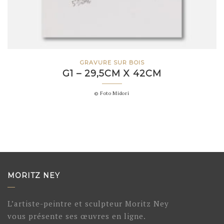
GRAVURE SUR BOIS
G1 – 29,5CM X 42CM
© Foto Midori
MORITZ NEY
L’artiste-peintre et sculpteur Moritz Ney
vous présente ses œuvres en ligne.