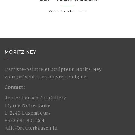
© Foto Frank Kaufmann
MORITZ NEY
L’artiste-peintre et sculpteur Moritz Ney
vous présente ses œuvres en ligne.
Contact:
Reuter Bausch Art Gallery
14, rue Notre Dame
L-2240 Luxembourg
+352 691 902 264
julie@reuterbausch.lu