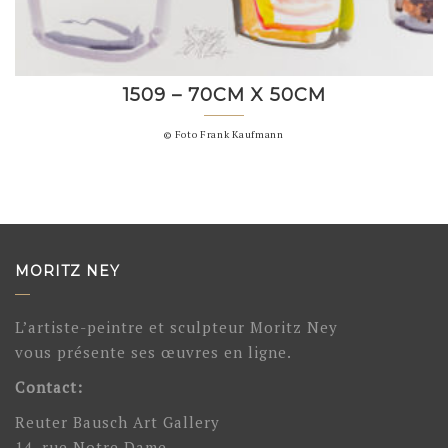
1509 – 70CM X 50CM
© Foto Frank Kaufmann
MORITZ NEY
L’artiste-peintre et sculpteur Moritz Ney
vous présente ses œuvres en ligne.
Contact:
Reuter Bausch Art Gallery
14, rue Notre Dame