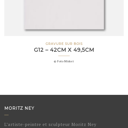
GRAVURE SUR BOIS
G12 – 42CM X 49,5CM
© Foto Midori
MORITZ NEY
L’artiste-peintre et sculpteur Moritz Ney