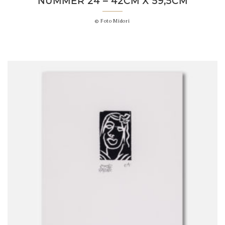
NUMMER 24 – 42CM X 59,5CM
© Foto Midori