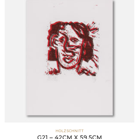
HOLZSCHNITT
G21 – 42CM X 59,5CM