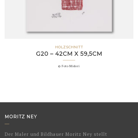
HOLZSCHNITT
G20 – 42CM X 59,5CM
© Foto Midori
MORITZ NEY
Der Maler und Bildhauer Moritz Ney stellt