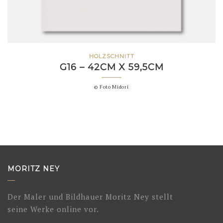
HOLZSCHNITT
G16 – 42CM X 59,5CM
© Foto Midori
MORITZ NEY
Der Maler und Bildhauer Moritz Ney stellt
seine Werke online vor.