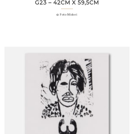
G23 – 42CM X 59,5CM
© Foto Midori