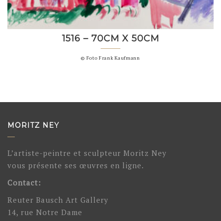
1516 – 70CM X 50CM
© Foto Frank Kaufmann
MORITZ NEY
L’artiste-peintre et sculpteur Moritz Ney
vous présente ses œuvres en ligne.
Contact:
Reuter Bausch Art Gallery
14, rue Notre Dame