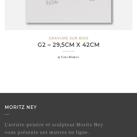
GRAVURE SUR BOIS
G2 – 29,5CM X 42CM
© Foto Midori
MORITZ NEY
L’artiste-peintre et sculpteur Moritz Ney
vous présente ses œuvres en ligne.